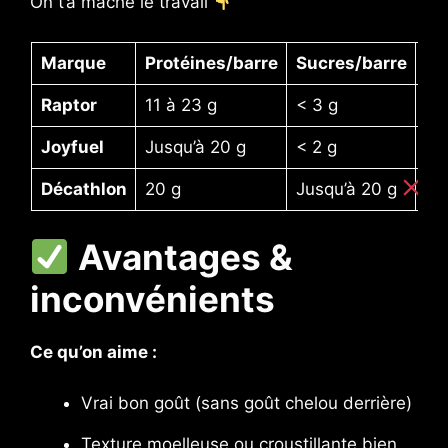
On t’a mâché le travail
Marque
Protéines/barre
Sucres/barre
Pr
Raptor
11 à 23 g
< 3 g
55
Joyfuel
Jusqu’à 20 g
< 2 g
~5
Décathlon
20 g
Jusqu’à 20 g
24
Avantages &
inconvénients
Ce qu’on aime :
Vrai bon goût (sans goût chelou derrière)
Texture moelleuse ou croustillante bien