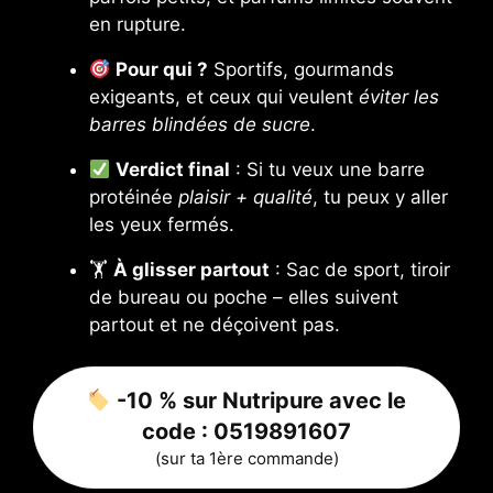
en rupture.
Pour qui ?
Sportifs, gourmands
exigeants, et ceux qui veulent
éviter les
barres blindées de sucre
.
Verdict final
: Si tu veux une barre
protéinée
plaisir + qualité
, tu peux y aller
les yeux fermés.
🏋️
À glisser partout
: Sac de sport, tiroir
de bureau ou poche – elles suivent
partout et ne déçoivent pas.
-10 % sur Nutripure avec le
code :
0519891607
(sur ta 1ère commande)