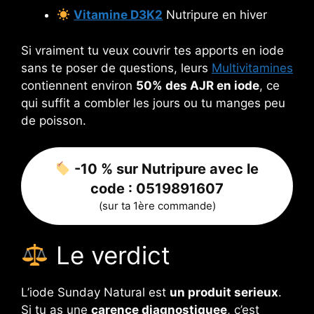
Vitamine D3K2
Nutripure en hiver
Si vraiment tu veux couvrir tes apports en iode
sans te poser de questions, leurs
Multivitamines
contiennent environ
50% des AJR en iode
, ce
qui suffit a combler les jours ou tu manges peu
de poisson.
-10 % sur Nutripure avec le
code :
0519891607
(sur ta 1ère commande)
Le verdict
L’iode Sunday Natural est
un produit serieux
.
Si tu as une
carence diagnostiquee
, c’est