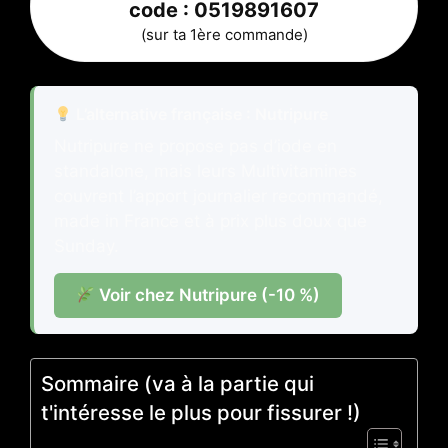
code :
0519891607
(sur ta 1ère commande)
L’alternative française : Nutripure
Nutripure ne propose pas d’iode en
standalone, mais leurs Multivitamines
couvrent l’apport journalier recommandé,
made in France et à prix plus doux que
Sunday.
Voir chez Nutripure (-10 %)
Sommaire (va à la partie qui
t'intéresse le plus pour fissurer !)