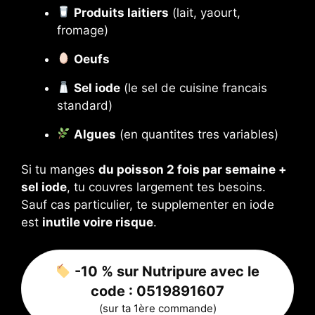
Produits laitiers
(lait, yaourt,
fromage)
Oeufs
Sel iode
(le sel de cuisine francais
standard)
Algues
(en quantites tres variables)
Si tu manges
du poisson 2 fois par semaine +
sel iode
, tu couvres largement tes besoins.
Sauf cas particulier, te supplementer en iode
est
inutile voire risque
.
-10 % sur Nutripure avec le
code :
0519891607
(sur ta 1ère commande)