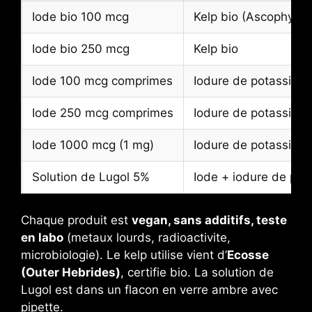
Iode bio 100 mcg
Kelp bio (Ascophyll
Iode bio 250 mcg
Kelp bio
Iode 100 mcg comprimes
Iodure de potassium
Iode 250 mcg comprimes
Iodure de potassium
Iode 1000 mcg (1 mg)
Iodure de potassium
Solution de Lugol 5%
Iode + iodure de pot
Chaque produit est
vegan, sans additifs, teste
en labo
(metaux lourds, radioactivite,
microbiologie). Le kelp utilise vient d’
Ecosse
(Outer Hebrides)
, certifie bio. La solution de
Lugol est dans un flacon en verre ambre avec
pipette.