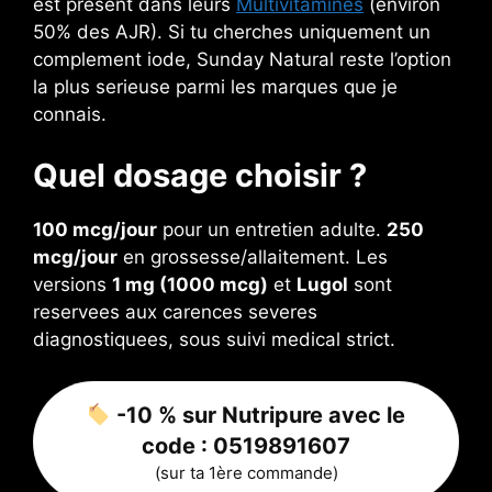
est present dans leurs
Multivitamines
(environ
50% des AJR). Si tu cherches uniquement un
complement iode, Sunday Natural reste l’option
la plus serieuse parmi les marques que je
connais.
Quel dosage choisir ?
100 mcg/jour
pour un entretien adulte.
250
mcg/jour
en grossesse/allaitement. Les
versions
1 mg (1000 mcg)
et
Lugol
sont
reservees aux carences severes
diagnostiquees, sous suivi medical strict.
-10 % sur Nutripure avec le
code :
0519891607
(sur ta 1ère commande)